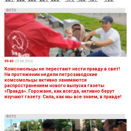
ФОТО
09:40
03.08.2026
Комсомольцы не перестают нести правду в свет!
На протяжении недели петрозаводские
комсомольцы активно занимаются
распространением нового выпуска газеты
«Правда». Горожане, как всегда, активно берут
изучают газету. Сила, как мы все знаем, в правде!
ФОТО