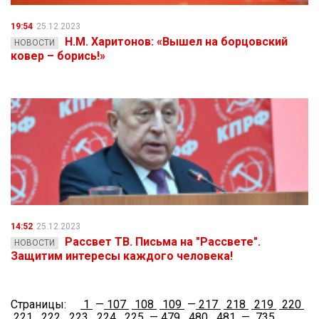
19:54
25.12.2023
Н.М. Харитонов: «Вышел на борцовский
НОВОСТИ
ковер – борись!»
14:52
25.12.2023
Рассвет ТВ. Письма на "Рассвете".
НОВОСТИ
Защитим интересы каждого человека!
Страницы:
1
—
107
108
109
—
217
218
219
220
221
222
223
224
225
—
479
480
481
—
735