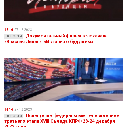
17:16
27.12.2023
Документальный фильм телеканала
НОВОСТИ
«Красная Линия»: «История о будущем»
14:14
27.12.2023
Освещение федеральным телевидением
НОВОСТИ
третьего этапа XVIII Съезда КПРФ 23-24 декабря
2023 года