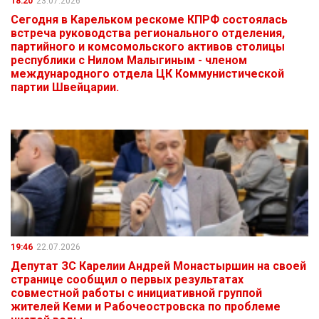
18:20
23.07.2026
Сегодня в Карельком рескоме КПРФ состоялась
встреча руководства регионального отделения,
партийного и комсомольского активов столицы
республики с Нилом Малыгиным - членом
международного отдела ЦК Коммунистической
партии Швейцарии.
19:46
22.07.2026
Депутат ЗС Карелии Андрей Монастыршин на своей
странице сообщил о первых результатах
совместной работы с инициативной группой
жителей Кеми и Рабочеостровска по проблеме