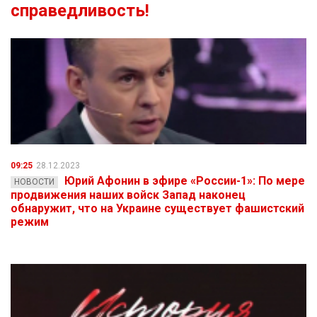
справедливость!
09:25
28.12.2023
Юрий Афонин в эфире «России-1»: По мере
НОВОСТИ
продвижения наших войск Запад наконец
обнаружит, что на Украине существует фашистский
режим