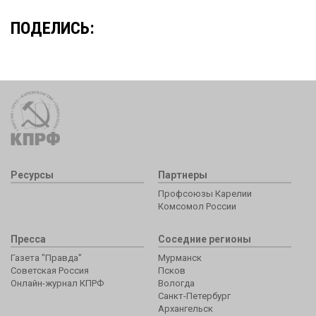
ПОДЕЛИСЬ:
Ресурсы
Партнеры
Профсоюзы Карелии
Комсомол России
Пресса
Соседние регионы
Газета "Правда"
Мурманск
Советская Россия
Псков
Онлайн-журнал КПРФ
Вологда
Санкт-Петербург
Архангельск