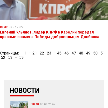
08:39
06.07.2022
Евгений Ульянов, лидер КПРФ в Карелии передал
красные знамена Победы добровольцам Донбасса.
Страницы:
1
—
21
22
23
—
45
46
47
48
49
50
51
52
53
—
59
НОВОСТИ
18:38
03.08.2026