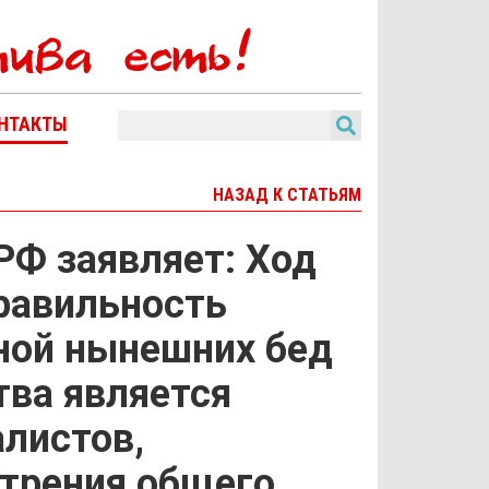
НТАКТЫ
НАЗАД К СТАТЬЯМ
РФ заявляет: Ход
равильность
иной нынешних бед
тва является
листов,
стрения общего