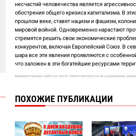
несчастий человечества является агрессивнос
обострения общего кризиса капитализма. В этих
прошлом веке, ставят нацизм и фашизм, колон
мировой войной. Одновременно нарастают прот
стремятся решить свои экономические пробле
конкурентов, включая Европейский Союз. В сев
шара все эти явления проявляются с особенной
что заложен в эти богатейшие ресурсами террит
Администрация сайта не несёт ответственности за содержание разм
ПОХОЖИЕ ПУБЛИКАЦИИ