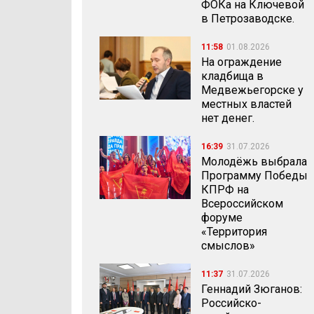
ФОКа на Ключевой
в Петрозаводске.
11:58
01.08.2026
На ограждение
кладбища в
Медвежьегорске у
местных властей
нет денег.
16:39
31.07.2026
Молодёжь выбрала
Программу Победы
КПРФ на
Всероссийском
форуме
«Территория
смыслов»
11:37
31.07.2026
Геннадий Зюганов:
Российско-