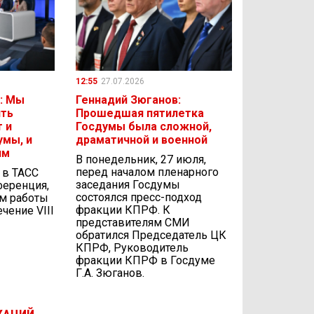
12:55
27.07.2026
: Мы
Геннадий Зюганов:
ить
Прошедшая пятилетка
 и
Госдумы была сложной,
умы, и
драматичной и военной
ям
В понедельник, 27 июля,
перед началом пленарного
, в ТАСС
заседания Госдумы
ференция,
состоялся пресс-подход
ам работы
фракции КПРФ. К
чение VIII
представителям СМИ
обратился Председатель ЦК
КПРФ, Руководитель
фракции КПРФ в Госдуме
Г.А. Зюганов.