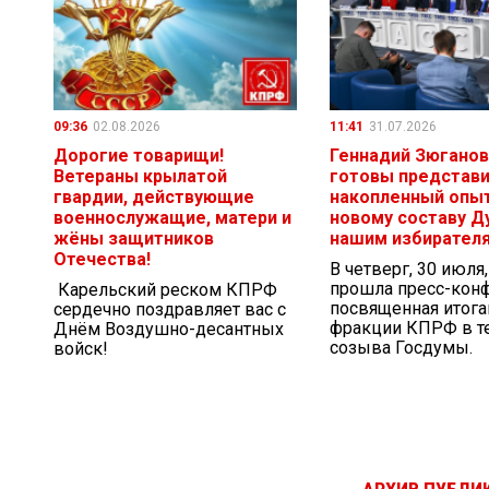
09:36
02.08.2026
11:41
31.07.2026
Дорогие товарищи!
Геннадий Зюганов
Ветераны крылатой
готовы представ
гвардии, действующие
накопленный опыт
военнослужащие, матери и
новому составу Д
жёны защитников
нашим избирател
Отечества!
В четверг, 30 июля
прошла пресс-кон
Карельский реском КПРФ
посвященная итог
сердечно поздравляет вас с
фракции КПРФ в те
Днём Воздушно-десантных
созыва Госдумы.
войск!