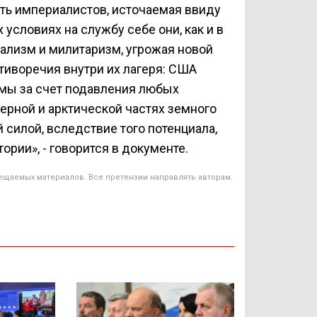
ть империалистов, источаемая ввиду
 условиях на службу себе они, как и в
иализм и милитаризм, угрожая новой
иворечия внутри их лагеря: США
мы за счет подавления любых
ерной и арктической частях земного
 силой, вследствие того потенциала,
ории», - говорится в документе.
ещаемых материалов. Все претензии направлять авторам.