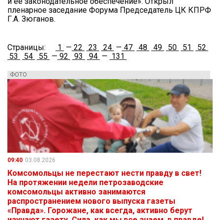
и ее законодательное обеспечение». Открыл
пленарное заседание Форума Председатель ЦК КПРФ
Г.А. Зюганов.
Страницы:
1
—
22
23
24
—
47
48
49
50
51
52
53
54
55
—
92
93
94
—
131
ФОТО
09:40
03.08.2026
Комсомольцы не перестают нести правду в свет!
На протяжении недели петрозаводские
комсомольцы активно занимаются
распространением нового выпуска газеты
«Правда». Горожане, как всегда, активно берут
изучают газету. Сила, как мы все знаем, в правде!