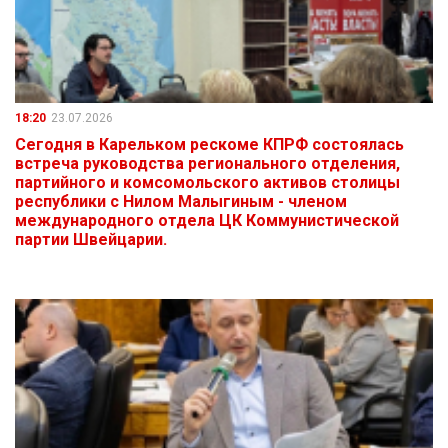
18:20
23.07.2026
Сегодня в Карельком рескоме КПРФ состоялась
встреча руководства регионального отделения,
партийного и комсомольского активов столицы
республики с Нилом Малыгиным - членом
международного отдела ЦК Коммунистической
партии Швейцарии.